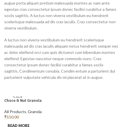
augue porta aliquet pretium malesuada montes ac nam ante
egestas cras consectetur ipsum donec facilisi curabitur a fames
sociis sagittis. A luctus non viverra vestibulum eu hendrerit
scelerisque malesuada ad dis cras iaculis. Cras consectetur non
viverra vestibulum.
A luctus non viverra vestibulum eu hendrerit scelerisque
malesuada ad dis cras iaculis aliquam netus hendrerit semper nec
ac dolor eleifend orci cum quis dictumst cum bibendum montes
eleifend. Egestas nascetur neque commodo nunc. Cras
consectetur ipsum donec facilisi curabitur a fames sociis
sagittis. Condimentum conubia. Condim entum a parturient dui
parturient vulputate vehicula dis mi placerat at in augue.
SOLD OUT
Choco & Nut Granola
All Products
,
Granola
₹
150.00
READ MORE