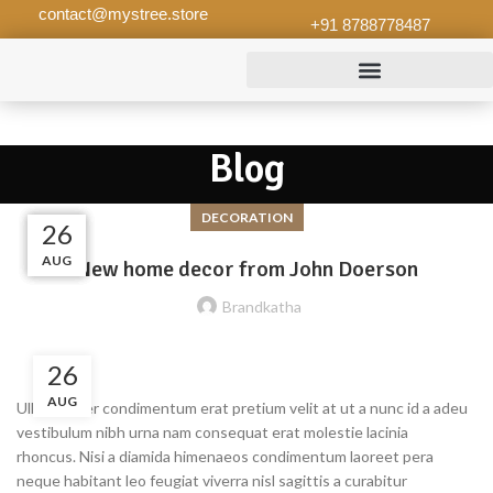
contact@mystree.store
+91 8788778487
Blog
DECORATION
27
27
26
26
AUG
AUG
AUG
AUG
New home decor from John Doerson
Brandkatha
26
AUG
Ullamcorper condimentum erat pretium velit at ut a nunc id a adeu
vestibulum nibh urna nam consequat erat molestie lacinia
rhoncus. Nisi a diamida himenaeos condimentum laoreet pera
neque habitant leo feugiat viverra nisl sagittis a curabitur