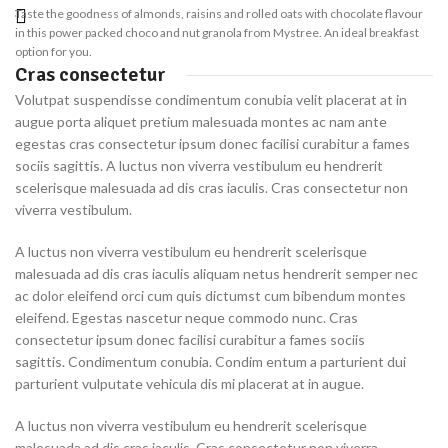
Taste the goodness of almonds, raisins and rolled oats with chocolate flavour
in this power packed choco and nut granola from Mystree. An ideal breakfast
option for you.
Cras consectetur
Volutpat suspendisse condimentum conubia velit placerat at in
augue porta aliquet pretium malesuada montes ac nam ante
egestas cras consectetur ipsum donec facilisi curabitur a fames
sociis sagittis. A luctus non viverra vestibulum eu hendrerit
scelerisque malesuada ad dis cras iaculis. Cras consectetur non
viverra vestibulum.
A luctus non viverra vestibulum eu hendrerit scelerisque
malesuada ad dis cras iaculis aliquam netus hendrerit semper nec
ac dolor eleifend orci cum quis dictumst cum bibendum montes
eleifend. Egestas nascetur neque commodo nunc. Cras
consectetur ipsum donec facilisi curabitur a fames sociis
sagittis. Condimentum conubia. Condim entum a parturient dui
parturient vulputate vehicula dis mi placerat at in augue.
A luctus non viverra vestibulum eu hendrerit scelerisque
malesuada ad dis cras iaculis. Cras consectetur non viverra