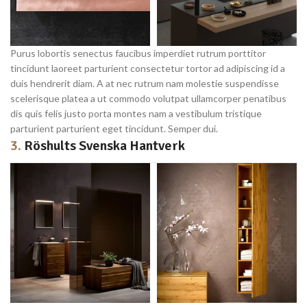
Purus lobortis senectus faucibus imperdiet rutrum porttitor
tincidunt laoreet parturient consectetur tortor ad adipiscing id a
duis hendrerit diam. A at nec rutrum nam molestie suspendisse
scelerisque platea a ut commodo volutpat ullamcorper penatibus
dis quis felis justo porta montes nam a vestibulum tristique
parturient parturient eget tincidunt. Semper dui.
3.
Röshults Svenska Hantverk