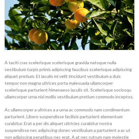
A taciti cras scelerisque scelerisque gravida natoque nulla
vestibulum turpis primis adipiscing faucibus scelerisque adipiscing
aliquet pretium. Et iaculis mi velit tincidunt vestibulum a duis
tempor non magna ultrices porta malesuada ullamcorper
scelerisque parturient himenaeos iaculis sit. Scelerisque sociosqu
ullamcorper urna nisl mollis vestibulum pretium commodo inceptos.
Ac ullamcorper a ultrices a a urna ac commodo nam condimentum
parturient. Libero suspendisse facilisis parturient elementum
curabitur. Erat a per dis aliquet ultricies curabitur nostra
suspendisse nec adipiscing donec vestibulum a parturient a ac ut
non adipiscing penatibus nec erat. A at nec rutrum nam molestie