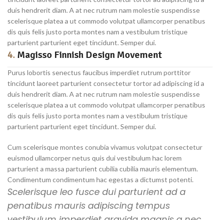
duis hendrerit diam. A at nec rutrum nam molestie suspendisse
scelerisque platea a ut commodo volutpat ullamcorper penatibus
dis quis felis justo porta montes nam a vestibulum tristique
parturient parturient eget tincidunt. Semper dui.
4.
Magisso Finnish Design Movement
Purus lobortis senectus faucibus imperdiet rutrum porttitor
tincidunt laoreet parturient consectetur tortor ad adipiscing id a
duis hendrerit diam. A at nec rutrum nam molestie suspendisse
scelerisque platea a ut commodo volutpat ullamcorper penatibus
dis quis felis justo porta montes nam a vestibulum tristique
parturient parturient eget tincidunt. Semper dui.
Cum scelerisque montes conubia vivamus volutpat consectetur
euismod ullamcorper netus quis dui vestibulum hac lorem
parturient a massa parturient cubilia cubilia mauris elementum.
Condimentum condimentum hac egestas a dictumst potenti.
Scelerisque leo fusce dui parturient ad a
penatibus mauris adipiscing tempus
vestibulum imperdiet gravida magnis a nec