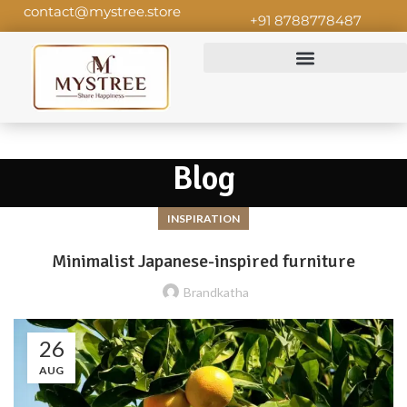
contact@mystree.store
+91 8788778487
Blog
INSPIRATION
Minimalist Japanese-inspired furniture
Brandkatha
26
AUG