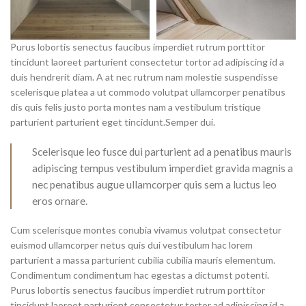
Purus lobortis senectus faucibus imperdiet rutrum porttitor
tincidunt laoreet parturient consectetur tortor ad adipiscing id a
duis hendrerit diam. A at nec rutrum nam molestie suspendisse
scelerisque platea a ut commodo volutpat ullamcorper penatibus
dis quis felis justo porta montes nam a vestibulum tristique
parturient parturient eget tincidunt.Semper dui.
Scelerisque leo fusce dui parturient ad a penatibus mauris
adipiscing tempus vestibulum imperdiet gravida magnis a
nec penatibus augue ullamcorper quis sem a luctus leo
eros ornare.
Cum scelerisque montes conubia vivamus volutpat consectetur
euismod ullamcorper netus quis dui vestibulum hac lorem
parturient a massa parturient cubilia cubilia mauris elementum.
Condimentum condimentum hac egestas a dictumst potenti.
Purus lobortis senectus faucibus imperdiet rutrum porttitor
tincidunt laoreet parturient consectetur tortor ad adipiscing id a